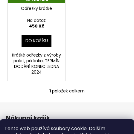
r
D
ů
a
o
Odřezky krátké
A
R
j
d
M
Na dotaz
í
A
u
450 Kč
t
k
?
t
DO KOŠÍKU
ů
Krátké odřezky z výroby
palet, prkénka, TERMÍN
DODÁNÍ KONEC LEDNA
HLEDAT
2024
1
položek celkem
O
v
Z
l
á
á
Nákupní košík
d
p
a
a
Tento web používá soubory cookie. Dalším
c